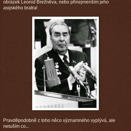
obrázek Leonid Brežněva, nebo přinejmenším jeho
asijského bratra!
Pravděpodobně z toho něco významného vyplývá, ale
netuším co...