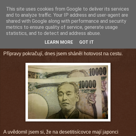
This site uses cookies from Google to deliver its services
and to analyze traffic. Your IP address and user-agent are
shared with Google along with performance and security
sobota 28. března 2015
metrics to ensure quality of service, generate usage
statistics, and to detect and address abuse.
Náhoda? Těžko...
LEARN MORE
GOT IT
Přípravy pokračují, dnes jsem sháněl hotovost na cestu.
A uvědomil jsem si, že na desetitisícovce mají japonci