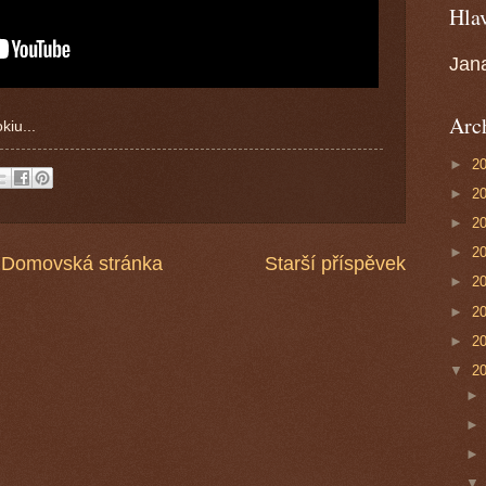
Hlav
Jan
Arc
kiu...
►
2
►
2
►
2
►
2
Domovská stránka
Starší příspěvek
►
2
►
2
►
2
▼
2