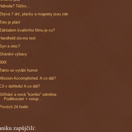
Náhoda? Těžko...
Zbývá 7 dní, placky a magnety jsou zde
Toto je plán!
Základem kvalitního filmu je co?
Handheld slo-mo test
Syn a otec?
Shánění výbavy
300!
Takto se vyrábí humor
Mission Accomplished. A co dál?
Cíl v dohledu! A co dál?
Stříhání a nová "kombo" odměna:
Poděkování + vstup...
Prvních 24 hodin
niku zapůjčili: