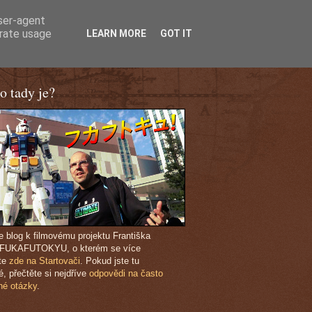
user-agent
erate usage
LEARN MORE
GOT IT
o tady je?
je blog k filmovému projektu Františka
 FUKAFUTOKYU, o kterém se více
te
zde na Startovači
. Pokud jste tu
é, přečtěte si nejdříve
odpovědi na často
né otázky
.