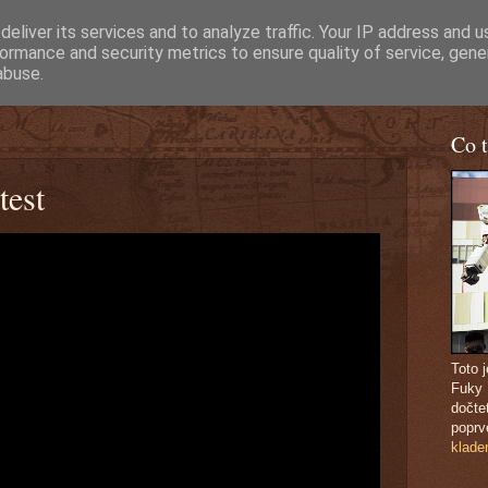
eliver its services and to analyze traffic. Your IP address and 
ormance and security metrics to ensure quality of service, gen
abuse.
Co t
test
Toto 
Fuky
dočte
poprv
klade