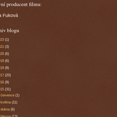
ní producent filmu:
a Fuková
hiv blogu
023
(1)
021
(3)
020
(6)
019
(6)
018
(8)
017
(20)
016
(9)
015
(31)
►
července
(1)
►
května
(11)
►
dubna
(6)
▼
března
(13)