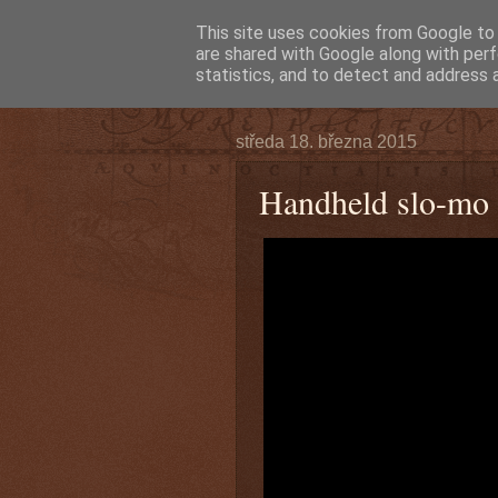
This site uses cookies from Google to d
are shared with Google along with perf
statistics, and to detect and address 
středa 18. března 2015
Handheld slo-mo 