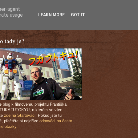
user-agent
erate usage
LEARN MORE
GOT IT
o tady je?
je blog k filmovému projektu Františka
 FUKAFUTOKYU, o kterém se více
te
zde na Startovači
. Pokud jste tu
é, přečtěte si nejdříve
odpovědi na často
né otázky
.