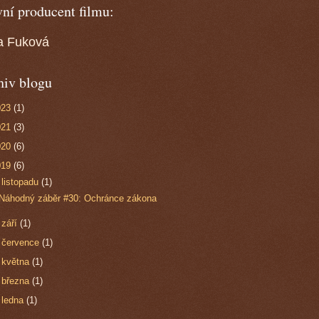
ní producent filmu:
a Fuková
hiv blogu
023
(1)
021
(3)
020
(6)
019
(6)
▼
listopadu
(1)
Náhodný záběr #30: Ochránce zákona
►
září
(1)
►
července
(1)
►
května
(1)
►
března
(1)
►
ledna
(1)