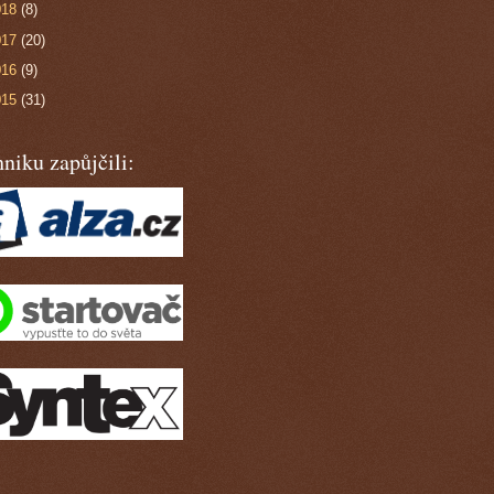
018
(8)
017
(20)
016
(9)
015
(31)
niku zapůjčili: