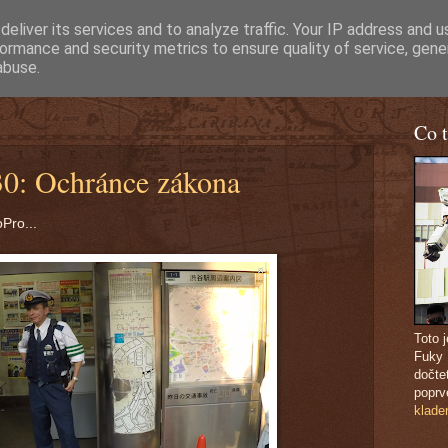
eliver its services and to analyze traffic. Your IP address and 
ormance and security metrics to ensure quality of service, gen
abuse.
Co t
0: Ochránce zákona
oPro...
Toto 
Fuky
dočte
poprv
klade