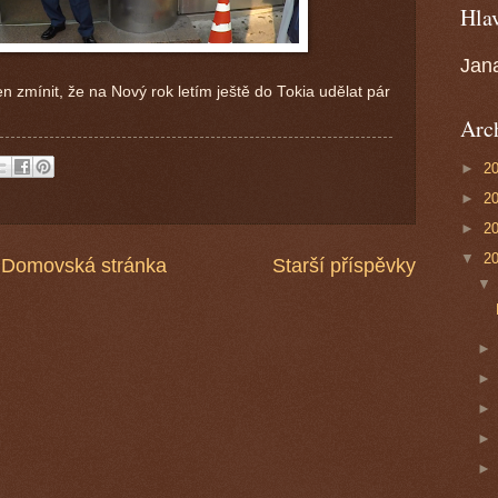
Hlav
Jan
jen zmínit, že na Nový rok letím ještě do Tokia udělat pár
Arc
►
2
►
2
►
2
▼
2
Domovská stránka
Starší příspěvky