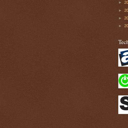
►
2
►
2
►
2
►
2
Tech